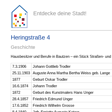
Entdecke deine Stadt!
Heringstraße 4
Geschichte
Hausbesitzer und Berufe in Bautzen – ein Stück Straßen- und
7.3.1906
Johann Gottlieb Trodler
25.11.1903
Auguste Anna Martha Bertha Weiss geb. Lange
1877
Geburt Oskar Trodler
16.6.1874
Johann Trodler
1872
Geburt des Kunstmalers Hans Unger
28.4.1857
Friedrich Edmund Unger
17.6.1852
Friedrich Wilhelm Grosse
8.4.1840
Jgfr. Enriette Auguste Katzer