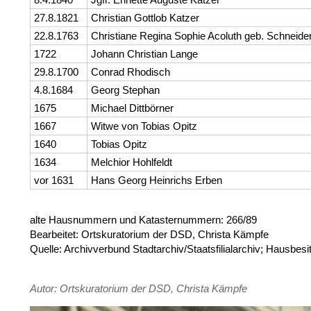
27.8.1821
Christian Gottlob Katzer
22.8.1763
Christiane Regina Sophie Acoluth geb. Schneide
1722
Johann Christian Lange
29.8.1700
Conrad Rhodisch
4.8.1684
Georg Stephan
1675
Michael Dittbörner
1667
Witwe von Tobias Opitz
1640
Tobias Opitz
1634
Melchior Hohlfeldt
vor 1631
Hans Georg Heinrichs Erben
alte Hausnummern und Katasternummern: 266/89
Bearbeitet: Ortskuratorium der DSD, Christa Kämpfe
Quelle: Archivverbund Stadtarchiv/Staatsfilialarchiv; Hausbesi
Autor: Ortskuratorium der DSD, Christa Kämpfe